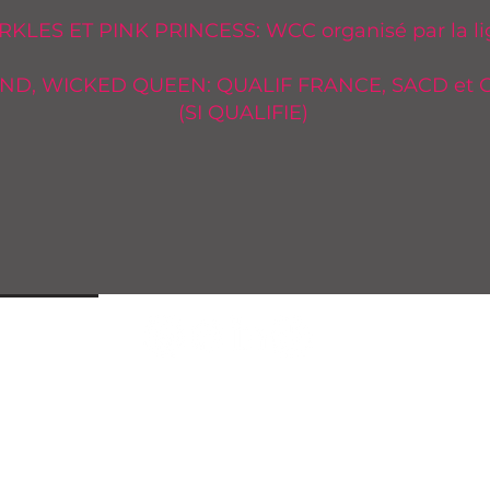
RKLES ET PINK PRINCESS: WCC organisé par la l
OND, WICKED QUEEN: QUALIF FRANCE, SACD e
(SI QUALIFIE)