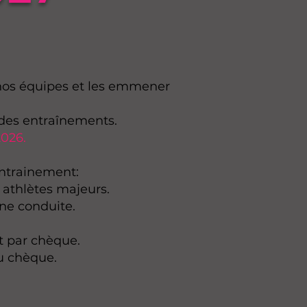
r nos équipes et les emmener
 des entraînements.
2026.
entrainement:
 athlètes majeurs.​
nne conduite.
t par chèque.
ou chèque.