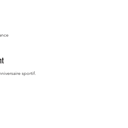
rance
nt
iversaire sportif.